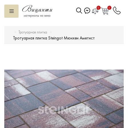
0
0
материалы на века
Тротуарная плитка
Искусственный камень
Тротуарная плитка Steingot Мюнхен Аметист
Вентилируемый фасад
Декоративные элементы
Тротуарная плитка
Террасная доска
Ступени
Сухие смеси