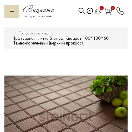
0
0
материалы на века
Тротуарная плитка
Искусственный камень
Тротуарная плитка Steingot Квадрат 100*100*60
Темно-коричневый (верхний прокрас)
Вентилируемый фасад
Декоративные элементы
Тротуарная плитка
Террасная доска
Ступени
Сухие смеси