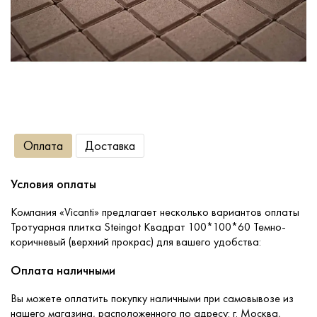
Сопутствующие товары
О компании
Услуги
Оплата
Доставка
Оплата
Условия оплаты
Портфолио
Компания «Vicanti» предлагает несколько вариантов оплаты
Тротуарная плитка Steingot Квадрат 100*100*60 Темно-
Доставка
коричневый (верхний прокрас) для вашего удобства:
Оплата наличными
Контакты
Вы можете оплатить покупку наличными при самовывозе из
нашего магазина, расположенного по адресу: г. Москва,