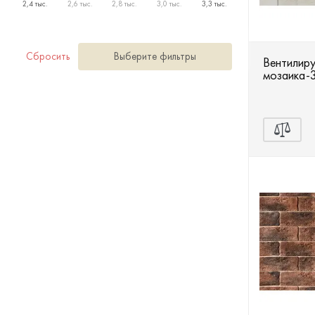
Террасная доска
2,4 тыс.
2,6 тыс.
2,8 тыс.
3,0 тыс.
3,3 тыс.
Ступени
Сбросить
Выберите фильтры
Вентилир
мозаика-
Сухие смеси
Сопутствующие товары