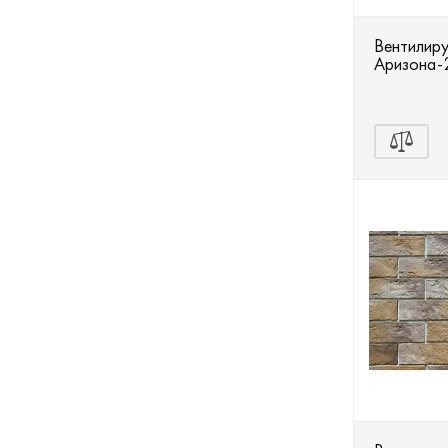
Вентилир
Аризона-