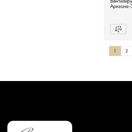
Вентилир
Аризона-
1
2