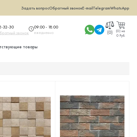
Задать вопрос
Обратный звонок
E-mail
Telegram
WhatsApp
09:00 - 18:00
32-32-30
(
0
)
на
(0)
ежедневно
обратный звонок
0 Руб.
тствующие товары