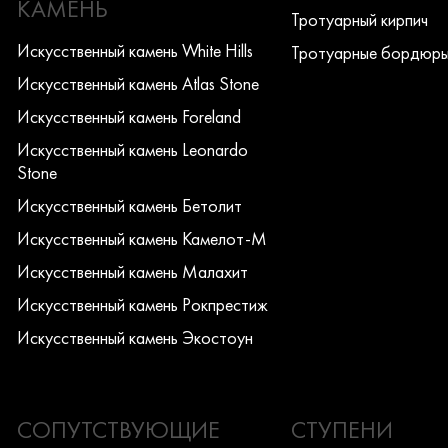
КАМЕНЬ
Тротуарный кирпич
Искусcтвенный камень White Hills
Тротуарные бордюр
Искусcтвенный камень Atlas Stone
Искусcтвенный камень Foreland
Искусcтвенный камень Leonardo
Stone
Искусcтвенный камень Бетолит
Искусcтвенный камень Камелот-М
Искусcтвенный камень Малахит
Искусcтвенный камень Рокпрестиж
Искусcтвенный камень Экостоун
СОПУТСТВУЮЩИЕ
СТУПЕНИ