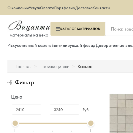
О компании
Услуги
Оплата
Портфолио
Доставка
Контакты
КАТАЛОГ
МАТЕРИАЛОВ
материалы на века
Искусственный камень
Вентилируемый фасад
Декоративные эле
Каньон
Главная
Производители
Искусственный камень
Фильтр
Вентилируемый фасад
Цена
Декоративные элементы
-
Руб.
Тротуарная плитка