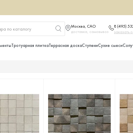
Москва, САО
8 (495) 5
доставка, самовывоз
заказать 
менты
Тротуарная плитка
Террасная доска
Ступени
Сухие смеси
Сопу