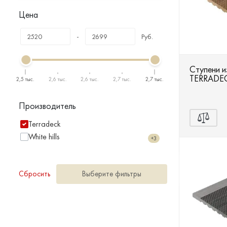
Террасная доска
Цена
Ступени
-
Руб.
Сухие смеси
Ступени 
TERRADEC
2,5 тыс.
2,6 тыс.
2,6 тыс.
2,7 тыс.
2,7 тыс.
Сопутствующие товары
Производитель
Terradeck
White hills
+3
Сбросить
Выберите фильтры