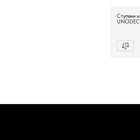
Ступени 
UNODECK