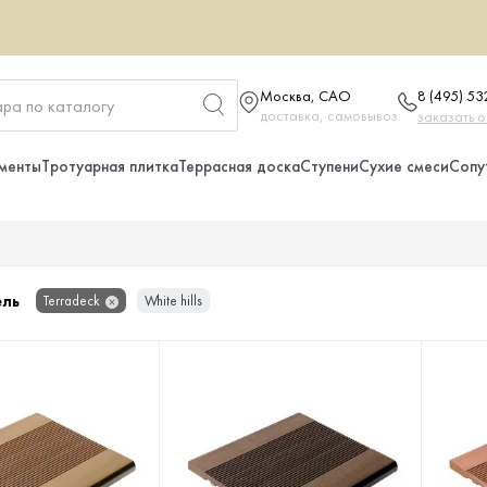
Москва, САО
8 (495) 5
доставка, самовывоз
заказать 
менты
Тротуарная плитка
Террасная доска
Ступени
Сухие смеси
Сопу
ель
Terradeck
White hills