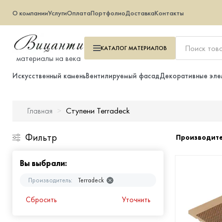
О компании
Услуги
Оплата
Портфолио
Доставка
Контакты
КАТАЛОГ
МАТЕРИАЛОВ
материалы на века
Искусственный камень
Вентилируемый фасад
Декоративные эле
Ступени Terradeck
Главная
Искусственный камень
Фильтр
Производит
Вентилируемый фасад
Вы выбрали:
Декоративные элементы
Производитель:
Terradeck
Тротуарная плитка
Сбросить
Уточнить