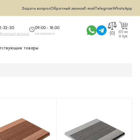
Задать вопрос
Обратный звонок
E-mail
Telegram
WhatsApp
09:00 - 18:00
32-32-30
(
0
)
на
(0)
ежедневно
обратный звонок
0 Руб.
тствующие товары