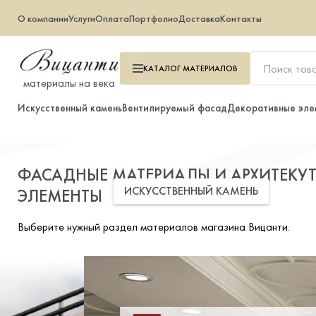
О компании
Услуги
Оплата
Портфолио
Доставка
Контакты
КАТАЛОГ
МАТЕРИАЛОВ
материалы на века
Искусственный камень
Вентилируемый фасад
Декоративные эле
ФАСАДНЫЕ МАТЕРИАЛЫ И АРХИТЕКУ
Искусственный камень
ИСКУССТВЕННЫЙ КАМЕНЬ
ЭЛЕМЕНТЫ
Вентилируемый фасад
Выберите нужный раздел материалов магазина Вицанти.
Декоративные элементы
Тротуарная плитка