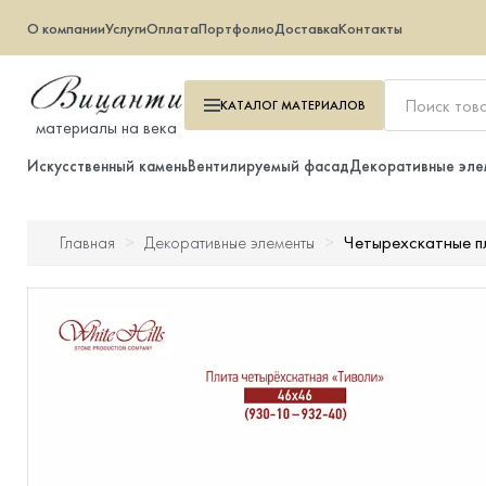
О компании
Услуги
Оплата
Портфолио
Доставка
Контакты
КАТАЛОГ
МАТЕРИАЛОВ
материалы на века
Искусственный камень
Вентилируемый фасад
Декоративные эле
Четырехскатные п
Главная
Декоративные элементы
Искусственный камень
Вентилируемый фасад
Декоративные элементы
Тротуарная плитка