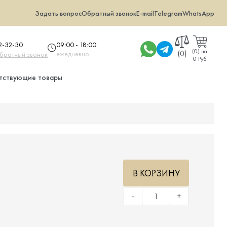
Задать вопрос
Обратный звонок
E-mail
Telegram
WhatsApp
09:00 - 18:00
32-32-30
(
0
)
на
(0)
ежедневно
обратный звонок
0 Руб.
тствующие товары
В КОРЗИНУ
-
+