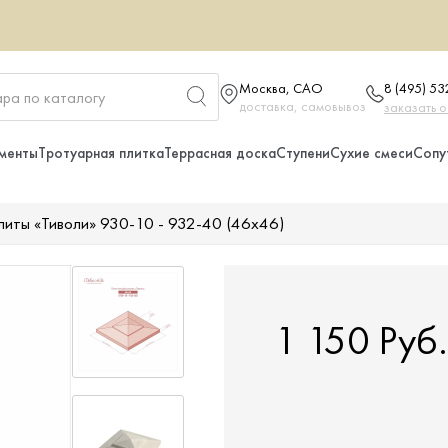
Москва, САО
8 (495) 5
доставка, самовывоз
заказать 
менты
Тротуарная плитка
Террасная доска
Ступени
Сухие смеси
Сопу
литы «Тиволи» 930-10 - 932-40 (46x46)
1 150 Руб.