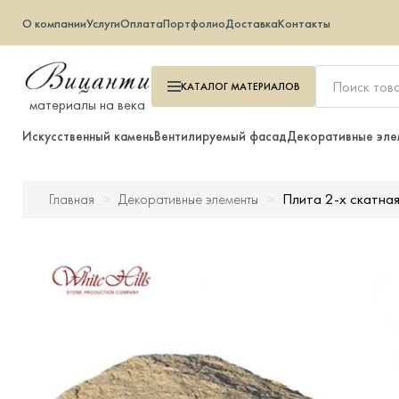
О компании
Услуги
Оплата
Портфолио
Доставка
Контакты
КАТАЛОГ
МАТЕРИАЛОВ
материалы на века
Искусственный камень
Вентилируемый фасад
Декоративные эле
Плита 2-х скатна
Главная
Декоративные элементы
Искусственный камень
Вентилируемый фасад
Декоративные элементы
Тротуарная плитка