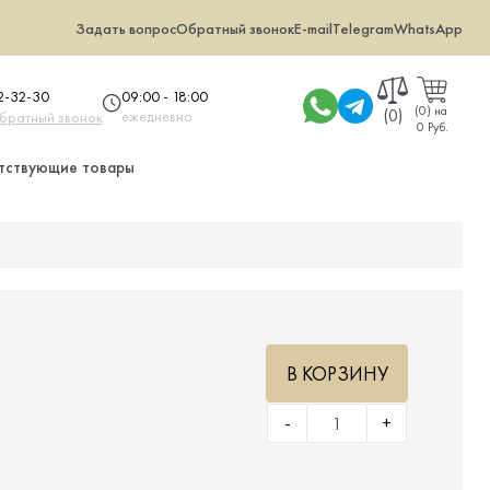
Задать вопрос
Обратный звонок
E-mail
Telegram
WhatsApp
09:00 - 18:00
32-32-30
(
0
)
на
(0)
ежедневно
обратный звонок
0 Руб.
тствующие товары
В КОРЗИНУ
-
+