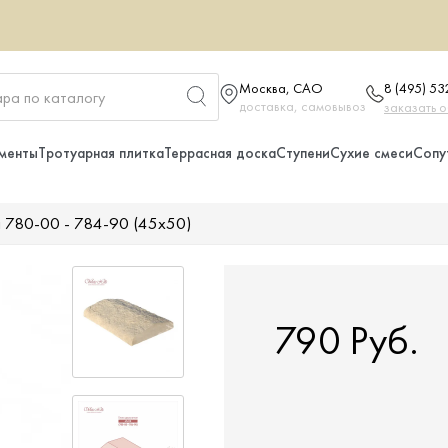
Москва, САО
8 (495) 5
доставка, самовывоз
заказать 
менты
Тротуарная плитка
Террасная доска
Ступени
Сухие смеси
Сопу
я 780-00 - 784-90 (45x50)
790 Руб.