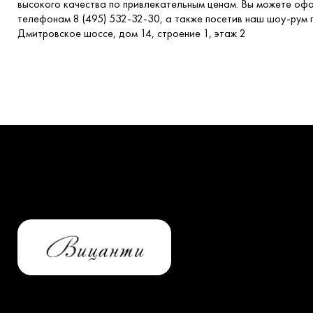
высокого качества по привлекательным ценам. Вы можете офо
телефонам 8 (495) 532-32-30, а также посетив наш шоу-рум п
Дмитровское шоссе, дом 14, строение 1, этаж 2