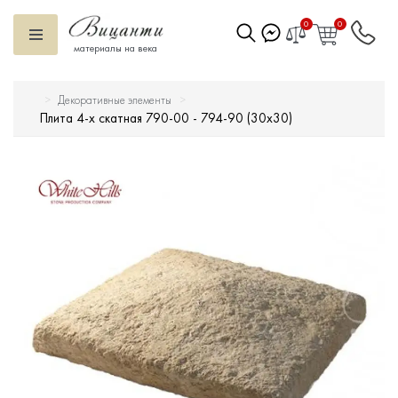
0
0
материалы на века
Декоративные элементы
Искусственный камень
Плита 4-х скатная 790-00 - 794-90 (30x30)
Вентилируемый фасад
Декоративные элементы
Тротуарная плитка
Террасная доска
Ступени
Сухие смеси