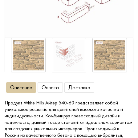
Сопутствующие товары
О компании
Услуги
Оплата
Описание
Оплата
Доставка
Портфолио
Продукт White Hills Айгер 540-60 представляет собой
Доставка
уникальное решение для ценителей высокого качества и
индивидуальности. Комбинируя превосходный дизайн и
Контакты
надежность, данный товар становится идеальным вариантом
для создания уникальных интерьеров. Производимый в
России из качественного бетона с помощью вибролитья,