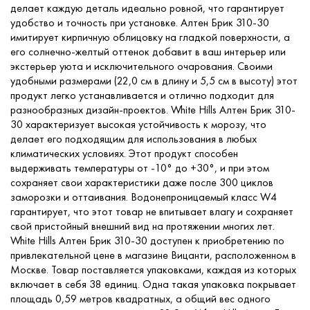
делает каждую деталь идеально ровной, что гарантирует
удобство и точность при установке. Алтен Брик 310-30
имитирует кирпичную облицовку на гладкой поверхности, а
его солнечно-желтый оттенок добавит в ваш интерьер или
экстерьер уюта и исключительного очарования. Своими
удобными размерами (22,0 см в длину и 5,5 см в высоту) этот
продукт легко устанавливается и отлично подходит для
разнообразных дизайн-проектов. White Hills Алтен Брик 310-
30 характеризует высокая устойчивость к морозу, что
делает его подходящим для использования в любых
климатических условиях. Этот продукт способен
выдерживать температуры от -10° до +30°, и при этом
сохраняет свои характеристики даже после 300 циклов
заморозки и оттаивания. Водонепроницаемый класс W4
гарантирует, что этот товар не впитывает влагу и сохраняет
свой пристойный внешний вид на протяжении многих лет.
White Hills Алтен Брик 310-30 доступен к приобретению по
привлекательной цене в магазине Вицанти, расположенном в
Москве. Товар поставляется упаковками, каждая из которых
включает в себя 38 единиц. Одна такая упаковка покрывает
площадь 0,59 метров квадратных, а общий вес одного