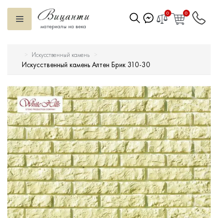
0
0
материалы на века
Искусственный камень
Искусственный камень
Искусственный камень Алтен Брик 310-30
Вентилируемый фасад
Декоративные элементы
Тротуарная плитка
Террасная доска
Ступени
Сухие смеси