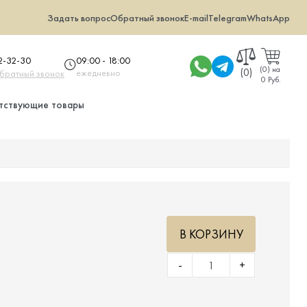
Задать вопрос
Обратный звонок
E-mail
Telegram
WhatsApp
09:00 - 18:00
32-32-30
(
0
)
на
(0)
ежедневно
обратный звонок
0 Руб.
тствующие товары
.
В КОРЗИНУ
-
+