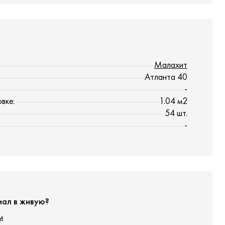
Малахит
Атланта 40
-
вке:
1.04 м2
54 шт.
-
иал в живую?
м