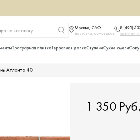
Москва, САО
8 (495) 5
доставка, самовывоз
заказать 
менты
Тротуарная плитка
Террасная доска
Ступени
Сухие смеси
Сопу
ень Атланта 40
1 350 Руб