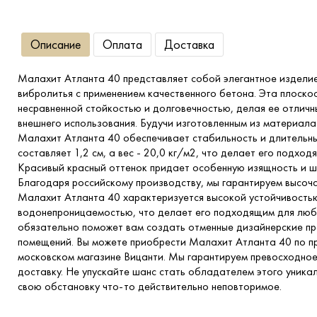
Описание
Оплата
Доставка
Малахит Атланта 40 представляет собой элегантное изделие
вибролитья с применением качественного бетона. Эта плоск
несравненной стойкостью и долговечностью, делая ее отличн
внешнего использования. Будучи изготовленным из материала
Малахит Атланта 40 обеспечивает стабильность и длительны
составляет 1,2 см, а вес - 20,0 кг/м2, что делает его подхо
Красивый красный оттенок придает особенную изящность и ш
Благодаря российскому производству, мы гарантируем высоч
Малахит Атланта 40 характеризуется высокой устойчивостью
водонепроницаемостью, что делает его подходящим для люб
обязательно поможет вам создать отменные дизайнерские про
помещений. Вы можете приобрести Малахит Атланта 40 по пр
московском магазине Вицанти. Мы гарантируем превосходное
доставку. Не упускайте шанс стать обладателем этого уникал
свою обстановку что-то действительно неповторимое.