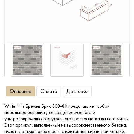
Сопутствующие товары
О компании
Услуги
Оплата
Портфолио
Описание
Оплата
Доставка
Доставка
White Hills Бремен Брик 308-80 представляет собой
идеальное решение для создания модного и
Контакты
ультрасовременного внутреннего пространства вашего жилья.
Этот артикул, выполненный из высококачественного бетона,
имеет гладкую поверхность с имитацией кирпичной кладки,