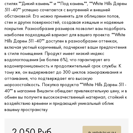
стилях ""Дикий камень"" и ""Под камень"", ""White Hills Дарем
511-40"" успешно сочетается с внутренней и внешней
обстановкой. Его можно применять для облицовки полов,
стен и других поверхностей, создавая изящные и надежные
покрытия. Разнообразие размеров позволит вам подобрать
наиболее подходящий вариант для вашего проекта. ""White
Hills Дарем 511-40"" доступен в разнообразии оттенках,
включая уютный коричневый, подчеркнет ваши предпочтения
в стиле помещения. Продукт имеет низкий индекс
водопоглощения (не более 6%), что гарантирует его
водонепроницаемость и продолжительный срок службы. К
тому же, он выдерживает до 300 циклов замораживания и
оттаивания, что подтверждает его высокую
морозостойкость. Покупка продукта ""White Hills Дарем 511-
40"" в магазине Вицанти обещает привлекательную цену, и в
обмен вы получите высококачественный материал, стойкий к
воздействию времени и придающий уникальный облик
вашему пространству.
2 050 Руб.