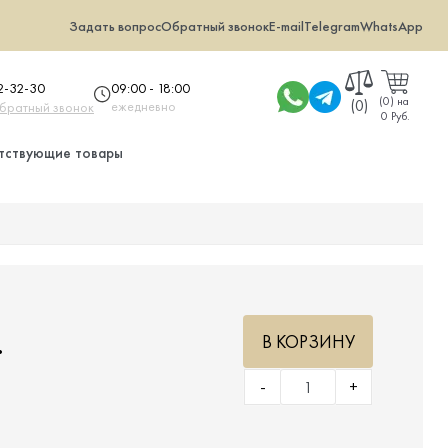
Задать вопрос
Обратный звонок
E-mail
Telegram
WhatsApp
09:00 - 18:00
32-32-30
(
0
)
на
(0)
ежедневно
обратный звонок
0 Руб.
тствующие товары
.
В КОРЗИНУ
-
+