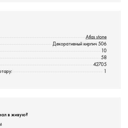
Atlas stone
Декоративный кирпич 506
10
58
42705
отару:
1
иал в живую?
м