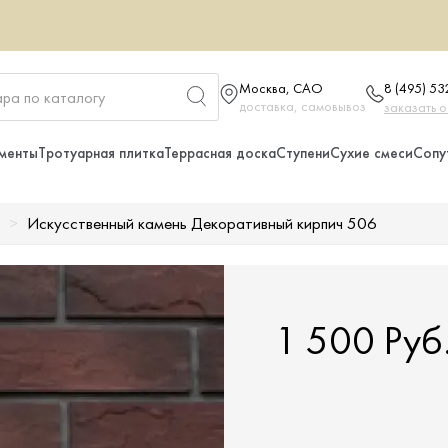
Москва, САО
8 (495) 5
доставка, самовывоз
заказать 
менты
Тротуарная плитка
Террасная доска
Ступени
Сухие смеси
Сопу
Искусственный камень Декоративный кирпич 506
1 500 Руб