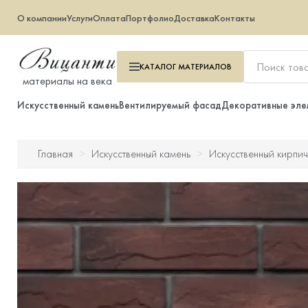
О компании
Услуги
Оплата
Портфолио
Доставка
Контакты
КАТАЛОГ
МАТЕРИАЛОВ
материалы на века
Искусственный камень
Вентилируемый фасад
Декоративные эле
Главная
Искусственный камень
Искусственный кирпич
Искусственный камень
Вентилируемый фасад
Декоративные элементы
Тротуарная плитка