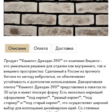
Сопутствующие товары
О компании
Услуги
Описание
Оплата
Доставка
Оплата
Продукт ""Камелот Дрезден 390"" от компании Вицанти -
это уникальное решение для отделки как внутреннего, так и
Портфолио
внешнего пространства. Сделанный в России из прочного
бетона по методу вибролитья, он обеспечивает
устойчивость и долголетие использования. Декоративная
Доставка
плитка ""Камелот Дрезден 390"" представлена в пакетах по
50 штук и имеет плоскую форму. Есть несколько вариаций
оформления: ""под кирпич"", ""рваный кирпич"", ""под
Контакты
старину"" и ""под старый кирпич"", что осуществляет широкий
выбор для воплощения дизайнерских идей. Со степенью