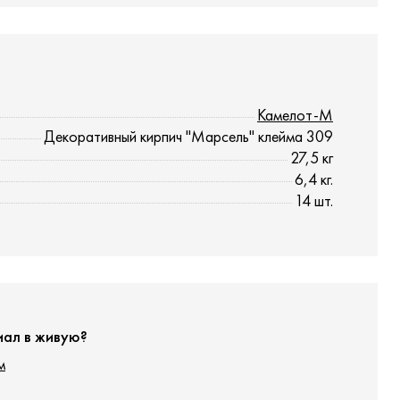
Камелот-М
Декоративный кирпич "Марсель" клейма 309
27,5 кг
6,4 кг.
14 шт.
иал в живую?
м