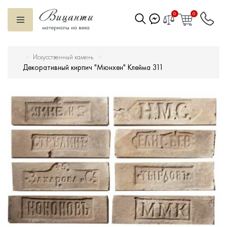
0
0
материалы на века
Искусственный камень
Искусственный камень
Декоративный кирпич "Мюнхен" Клейма 311
Вентилируемый фасад
Декоративные элементы
Тротуарная плитка
Террасная доска
Ступени
Сухие смеси