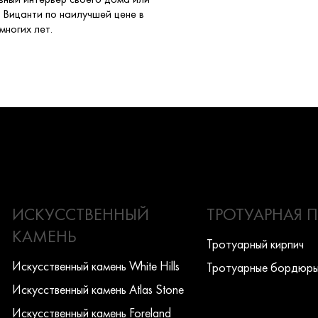
 Вицанти по наилучшей цене в
ногих лет.
ИСКУССТВЕННЫЙ
ТРОТУАРНАЯ 
КАМЕНЬ
Тротуарный кирпич
Искусcтвенный камень White Hills
Тротуарные бордюр
Искусcтвенный камень Atlas Stone
Искусcтвенный камень Foreland