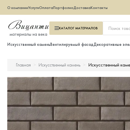
О компании
Услуги
Оплата
Портфолио
Доставка
Контакты
КАТАЛОГ
МАТЕРИАЛОВ
материалы на века
Искусственный камень
Вентилируемый фасад
Декоративные эле
Искусственный кам
Главная
Искусственный камень
Искусственный камень
Вентилируемый фасад
Декоративные элементы
Тротуарная плитка