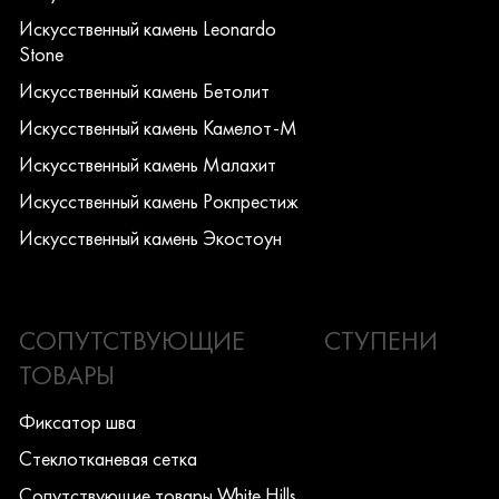
Искусcтвенный камень Leonardo
Stone
Искусcтвенный камень Бетолит
Искусcтвенный камень Камелот-М
Искусcтвенный камень Малахит
Искусcтвенный камень Рокпрестиж
Искусcтвенный камень Экостоун
СОПУТСТВУЮЩИЕ
СТУПЕНИ
ТОВАРЫ
Фиксатор шва
Стеклотканевая сетка
Сопутствующие товары White Hills