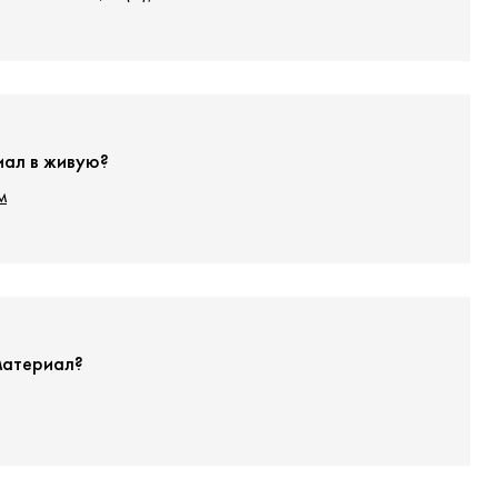
иал в живую?
м
материал?