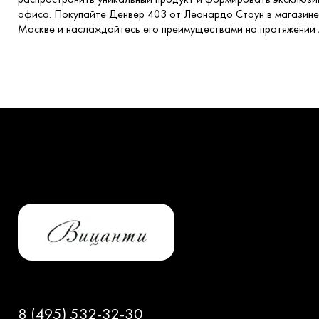
офиса. Покупайте Денвер 403 от Леонардо Стоун в магазине
Москве и наслаждайтесь его преимуществами на протяжении м
8 (495) 532-32-30