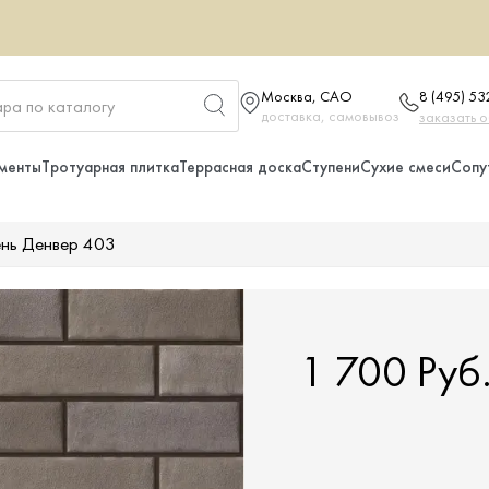
Москва, САО
8 (495) 5
доставка, самовывоз
заказать 
менты
Тротуарная плитка
Террасная доска
Ступени
Сухие смеси
Сопу
ень Денвер 403
1 700 Руб