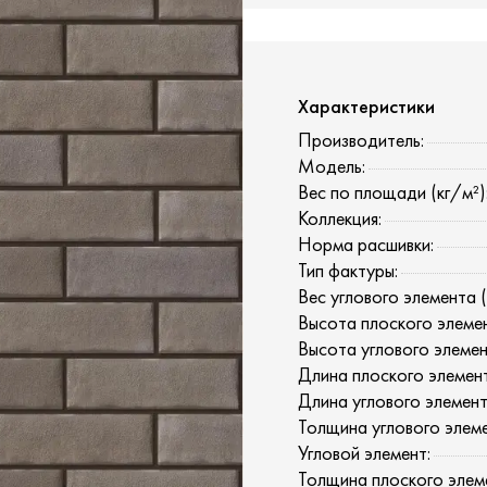
Характеристики
Производитель:
Модель:
Вес по площади (кг/м²)
Коллекция:
Норма расшивки:
Тип фактуры:
Вес углового элемента (к
Высота плоского элемен
Высота углового элемен
Длина плоского элемента
Длина углового элемент
Толщина углового элеме
Угловой элемент:
Толщина плоского элеме