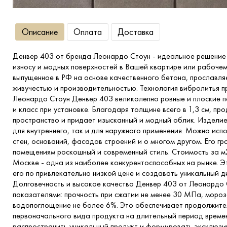
Описание
Оплата
Доставка
Денвер 403 от бренда Леонардо Стоун - идеальное решение
износу и модных поверхностей в Вашей квартире или рабочем
выпущенное в РФ на основе качественного бетона, прославля
живучестью и производительностью. Технология вибролитья 
Леонардо Стоун Денвер 403 великолепно ровные и плоские п
и класс при установке. Благодаря толщине всего в 1,3 см, пр
пространство и придает изысканный и модный облик. Изделие
для внутреннего, так и для наружного применения. Можно исп
стен, оснований, фасадов строений и о многом другом. Его 
помещениям роскошный и современный стиль. Стоимость за м2
Москве - одна из наиболее конкурентоспособных на рынке. 
его по привлекательно низкой цене и создавать уникальный д
Долговечность и высокое качество Денвер 403 от Леонардо 
показателями: прочность при сжатии не менее 30 МПа, мороз
водопоглощение не более 6%. Это обеспечивает продолжите
первоначального вида продукта на длительный период времен
распространить уникальный продукт и формировать эксклюзи