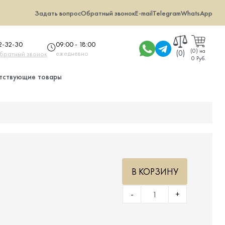
Задать вопрос
Обратный звонок
E-mail
Telegram
WhatsApp
09:00 - 18:00
32-32-30
(
0
)
на
(0)
ежедневно
обратный звонок
0 Руб.
тствующие товары
.
В КОРЗИНУ
-
+