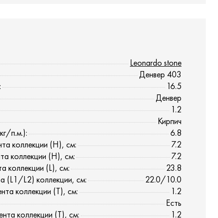
Leonardo stone
Денвер 403
:
16.5
Денвер
1.2
Кирпич
г/п.м.):
6.8
та коллекции (H), см:
7.2
та коллекции (H), см:
7.2
 коллекции (L), см:
23.8
а (L1/L2) коллекции, см:
22.0/10.0
нта коллекции (T), см:
1.2
Есть
нта коллекции (T), см:
1.2