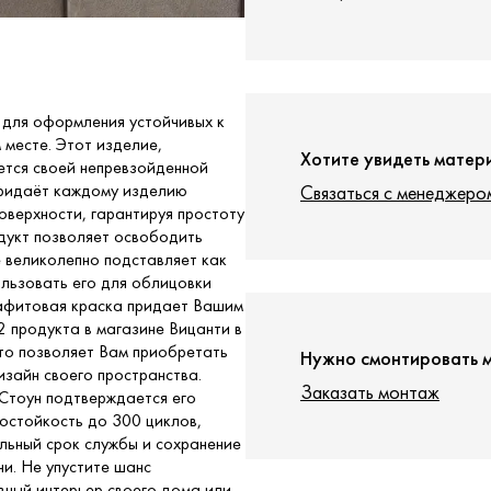
 для оформления устойчивых к
 месте. Этот изделие,
Хотите увидеть матер
ется своей непревзойденной
придаёт каждому изделию
Связаться с менеджеро
оверхности, гарантируя простоту
одукт позволяет освободить
 великолепно подставляет как
ользовать его для облицовки
графитовая краска придает Вашим
 продукта в магазине Вицанти в
Это позволяет Вам приобретать
Нужно смонтировать 
изайн своего пространства.
Заказать монтаж
Стоун подтверждается его
остойкость до 300 циклов,
льный срок службы и сохранение
и. Не упустите шанс
вный интерьер своего дома или