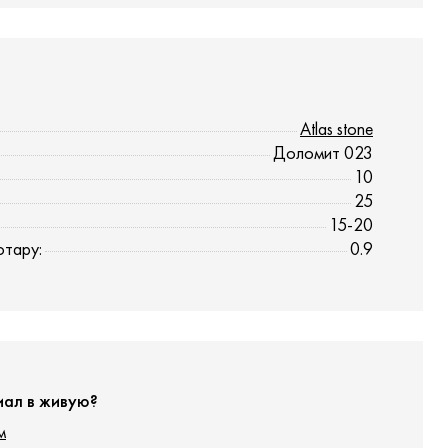
Atlas stone
Доломит 023
10
25
15-20
отару:
0.9
иал в живую?
м