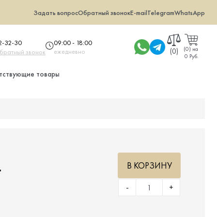
Задать вопрос
Обратный звонок
E-mail
Telegram
WhatsApp
09:00 - 18:00
32-32-30
(
0
)
на
(0)
ежедневно
обратный звонок
0 Руб.
тствующие товары
.
В КОРЗИНУ
-
+