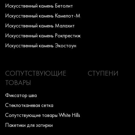
Искусcтвенный камень Бетолит
Искусcтвенный камень Камелот-М
Искусcтвенный камень Малахит
Искусcтвенный камень Рокпрестиж
Искусcтвенный камень Экостоун
СОПУТСТВУЮЩИЕ
СТУПЕНИ
ТОВАРЫ
Фиксатор шва
Стеклотканевая сетка
Сопутствующие товары White Hills
Пакетики для затирки