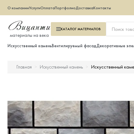
О компании
Услуги
Оплата
Портфолио
Доставка
Контакты
КАТАЛОГ
МАТЕРИАЛОВ
материалы на века
Искусственный камень
Вентилируемый фасад
Декоративные эле
Искусственный кам
Главная
Искусственный камень
Искусственный камень
Вентилируемый фасад
Декоративные элементы
Тротуарная плитка