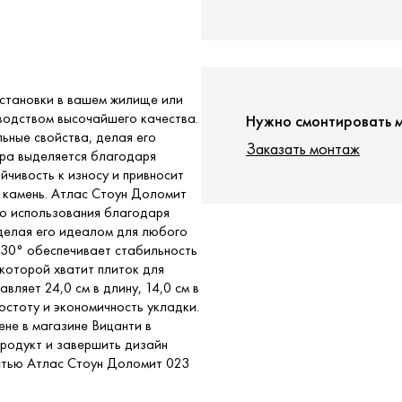
бстановки в вашем жилище или
водством высочайшего качества.
Нужно смонтировать 
ьные свойства, делая его
Заказать монтаж
ара выделяется благодаря
йчивость к износу и привносит
 камень. Атлас Стоун Доломит
го использования благодаря
 делая его идеалом для любого
+30° обеспечивает стабильность
 которой хватит плиток для
вляет 24,0 см в длину, 14,0 см в
остоту и экономичность укладки.
не в магазине Вицанти в
продукт и завершить дизайн
стью Атлас Стоун Доломит 023