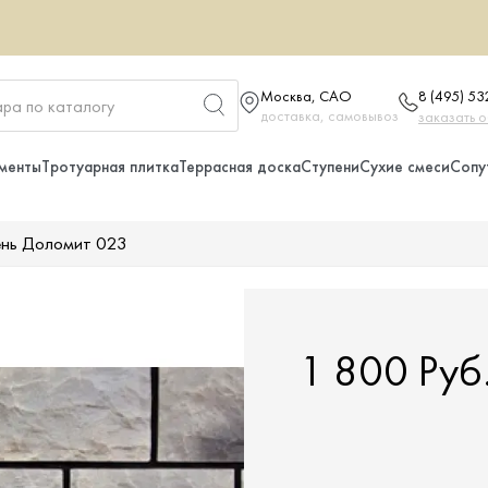
Москва, САО
8 (495) 5
доставка, самовывоз
заказать 
менты
Тротуарная плитка
Террасная доска
Ступени
Сухие смеси
Сопу
ень Доломит 023
1 800 Руб