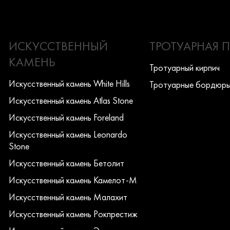
ИСКУССТВЕННЫЙ
ТРОТУАРНАЯ 
КАМЕНЬ
Тротуарный кирпич
Искусcтвенный камень White Hills
Тротуарные бордюр
Искусcтвенный камень Atlas Stone
Искусcтвенный камень Foreland
Искусcтвенный камень Leonardo
Stone
Искусcтвенный камень Бетолит
Искусcтвенный камень Камелот-М
Искусcтвенный камень Малахит
Искусcтвенный камень Рокпрестиж