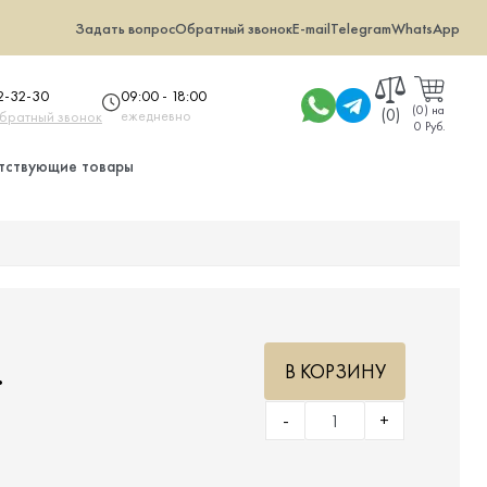
Задать вопрос
Обратный звонок
E-mail
Telegram
WhatsApp
09:00 - 18:00
32-32-30
(
0
)
на
(0)
ежедневно
обратный звонок
0 Руб.
тствующие товары
.
В КОРЗИНУ
-
+