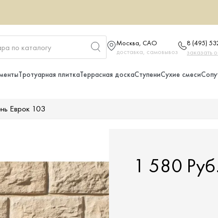
Москва, САО
8 (495) 5
доставка, самовывоз
заказать 
менты
Тротуарная плитка
Террасная доска
Ступени
Сухие смеси
Сопу
нь Еврок 103
1 580 Руб