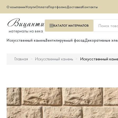
О компании
Услуги
Оплата
Портфолио
Доставка
Контакты
КАТАЛОГ
МАТЕРИАЛОВ
материалы на века
Искусственный камень
Вентилируемый фасад
Декоративные эле
Искусственный каме
Главная
Искусственный камень
Искусственный камень
Вентилируемый фасад
Декоративные элементы
Тротуарная плитка