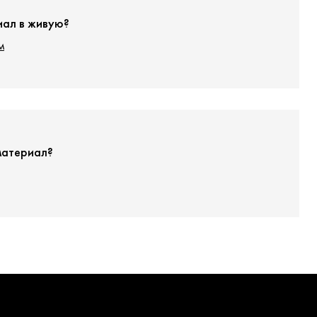
иал в живую?
м
материал?