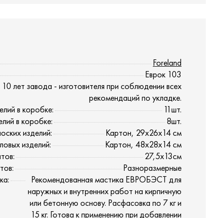
Foreland
Еврок 103
10 лет завода - изготовителя при соблюдении всех
рекомендаций по укладке.
елий в коробке:
11шт.
елий в коробке:
8шт.
оских изделий:
Картон, 29х26х14 см
ловых изделий:
Картон, 48х28х14 см
тов:
27,5х13см
тов:
Разноразмерные
ка:
Рекомендованная мастика ЕВРОБЭСТ для
наружных и внутренних работ на кирпичную
или бетонную основу. Расфасовка по 7 кг и
15 кг. Готова к применению при добавлении