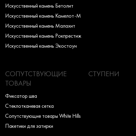
Искусcтвенный камень Бетолит
Искусcтвенный камень Камелот-М
Искусcтвенный камень Малахит
Искусcтвенный камень Рокпрестиж
Искусcтвенный камень Экостоун
СОПУТСТВУЮЩИЕ
СТУПЕНИ
ТОВАРЫ
Фиксатор шва
Стеклотканевая сетка
Сопутствующие товары White Hills
Пакетики для затирки