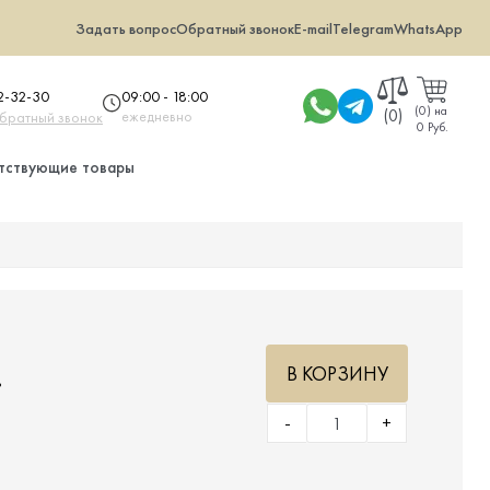
Задать вопрос
Обратный звонок
E-mail
Telegram
WhatsApp
09:00 - 18:00
32-32-30
(
0
)
на
(0)
ежедневно
обратный звонок
0 Руб.
тствующие товары
.
В КОРЗИНУ
-
+