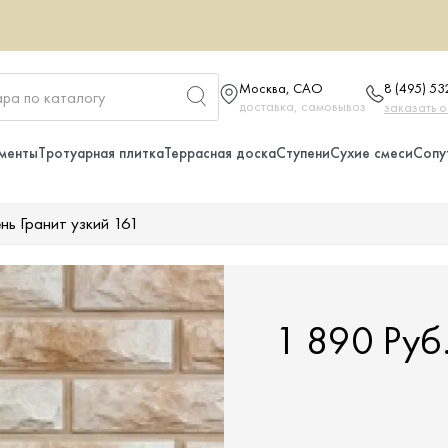
Москва, САО
8 (495) 5
доставка, самовывоз
заказать 
менты
Тротуарная плитка
Террасная доска
Ступени
Сухие смеси
Сопу
нь Гранит узкий 161
1 890 Руб