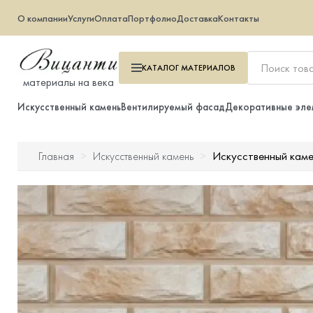
О компании
Услуги
Оплата
Портфолио
Доставка
Контакты
КАТАЛОГ
МАТЕРИАЛОВ
материалы на века
Искусственный камень
Вентилируемый фасад
Декоративные эле
Искусственный каме
Главная
Искусственный камень
Искусственный камень
Вентилируемый фасад
Декоративные элементы
Тротуарная плитка