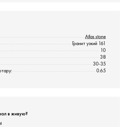
Atlas stone
Гранит узкий 161
10
38
30-35
отару:
0.65
иал в живую?
м