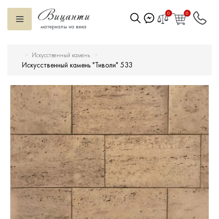
0
0
материалы на века
Искусственный камень
Искусственный камень
Искусственный камень "Тиволи" 533
Вентилируемый фасад
Декоративные элементы
Тротуарная плитка
Террасная доска
Ступени
Сухие смеси