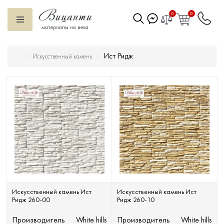
0
0
материалы на века
Ист Ридж
Искусственный камень
Искусственный камень
Вентилируемый фасад
Декоративные элементы
Тротуарная плитка
Террасная доска
Ступени
Искусственный камень Ист
Искусственный камень Ист
Ридж 260-00
Ридж 260-10
Сухие смеси
Производитель
White hills
Производитель
White hills