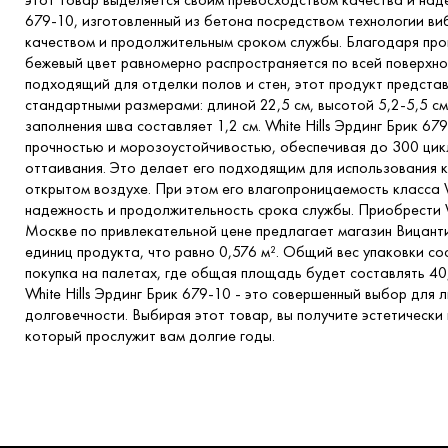
679-10, изготовленный из бетона посредством технологии в
качеством и продолжительным сроком службы. Благодаря про
бежевый цвет равномерно распространяется по всей поверхн
подходящий для отделки полов и стен, этот продукт предста
стандартными размерами: длиной 22,5 см, высотой 5,2-5,5 см
заполнения шва составляет 1,2 см. White Hills Эрдинг Брик 6
прочностью и морозоустойчивостью, обеспечивая до 300 ци
оттаивания. Это делает его подходящим для использования ка
открытом воздухе. При этом его влагопроницаемость класса
надежность и продолжительность срока службы. Приобрести Wh
Москве по привлекательной цене предлагает магазин Вицант
единиц продукта, что равно 0,576 м². Общий вес упаковки сос
покупка на палетах, где общая площадь будет составлять 40,3
White Hills Эрдинг Брик 679-10 - это совершенный выбор для
долговечности. Выбирая этот товар, вы получите эстетически
который прослужит вам долгие годы.