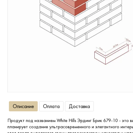
Террасная доска
Ступени
Сухие смеси
Сопутствующие товары
Описание
Оплата
Доставка
Продукт под названием White Hills Эрдинг Брик 679-10 - это
планирует создание ультрасовременного и элегантного интерь
этот товар выделяется своим превосходством качества и надеж