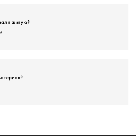
иал в живую?
м
материал?