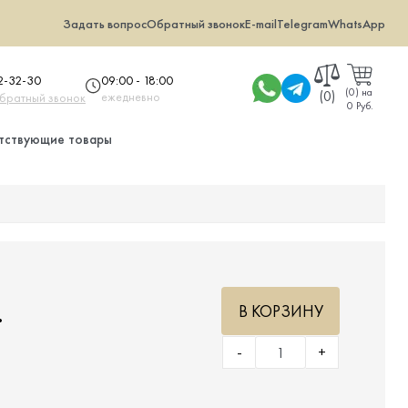
Задать вопрос
Обратный звонок
E-mail
Telegram
WhatsApp
09:00 - 18:00
32-32-30
(
0
)
на
(0)
ежедневно
обратный звонок
0 Руб.
тствующие товары
.
В КОРЗИНУ
-
+