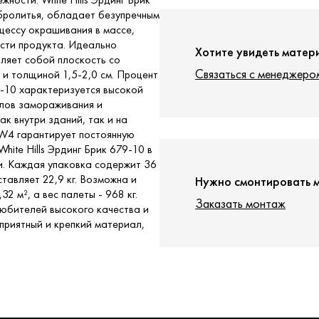
ибролитья, обладает безупречным
цессу окрашивания в массе,
ости продукта. Идеально
Хотите увидеть матер
вляет собой плоскость со
Связаться с менеджеро
 и толщиной 1,5-2,0 см. Процент
79-10 характеризуется высокой
клов замораживания и
к внутри зданий, так и на
 W4 гарантирует постоянную
ite Hills Эрдинг Брик 679-10 в
и. Каждая упаковка содержит 36
тавляет 22,9 кг. Возможна и
Нужно смонтировать 
2 м², а вес палеты - 968 кг.
Заказать монтаж
 любителей высокого качества и
 приятный и крепкий материал,