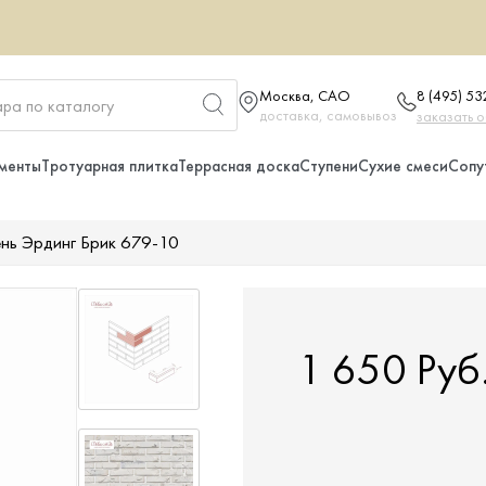
Москва, САО
8 (495) 5
доставка, самовывоз
заказать 
менты
Тротуарная плитка
Террасная доска
Ступени
Сухие смеси
Сопу
нь Эрдинг Брик 679-10
1 650 Руб