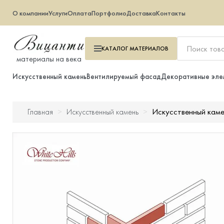
О компании
Услуги
Оплата
Портфолио
Доставка
Контакты
КАТАЛОГ
МАТЕРИАЛОВ
материалы на века
Искусственный камень
Вентилируемый фасад
Декоративные эле
Искусственный каме
Главная
Искусственный камень
Искусственный камень
Вентилируемый фасад
Декоративные элементы
Тротуарная плитка