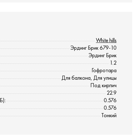
White hills
Эрдинг Брик 679-10
Эрдинг Брик
1.2
Гофротара
Для балкона, Для улицы
Под кирпич
22.9
Б):
0.576
0.576
Тонкий