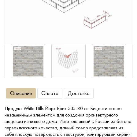
Сопутствующие товары
О компании
Услуги
Оплата
Портфолио
Описание
Оплата
Доставка
Доставка
Продукт White Hills Йорк Брик 335-80 от Вицанти станет
незаменимым элементом для создания архитектурного
Контакты
шедевра из вашего дома. Изготовленный в России из бетона
первоклассного качества, данный товар представляет из
себя плоскую поверхность c текстурой, имитирующей кирпич.