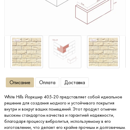
Сопутствующие товары
О компании
Услуги
Оплата
Описание
Оплата
Доставка
Портфолио
White Hills Йоркшир 405-20 представляет собой идеальное
Доставка
решение для создания модного и устойчивого покрытия
внутри и вокруг ваших помещений. Этот продукт отмечен
Контакты
высоким стандартом качества и гарантией надежности,
благодаря процессу вибролитья, используемому в его
изготовлении, что делает его крайне прочным и долговечным.