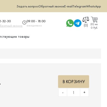
Задать вопрос
Обратный звонок
E-mail
Telegram
WhatsApp
09:00 - 18:00
32-32-30
(
0
)
на
(0)
ежедневно
обратный звонок
0 Руб.
тствующие товары
.
В КОРЗИНУ
-
+