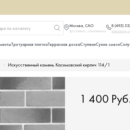
Москва, САО
8 (495) 5
доставка, самовывоз
заказать 
менты
Тротуарная плитка
Террасная доска
Ступени
Сухие смеси
Сопу
Искусственный камень Касимовский кирпич 114/1
1 400 Руб