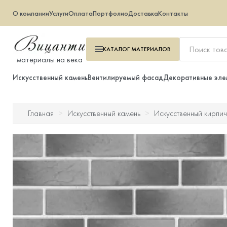
О компании
Услуги
Оплата
Портфолио
Доставка
Контакты
КАТАЛОГ
МАТЕРИАЛОВ
материалы на века
Искусственный камень
Вентилируемый фасад
Декоративные эле
Главная
Искусственный камень
Искусственный кирпич
Искусственный камень
Вентилируемый фасад
Декоративные элементы
Тротуарная плитка