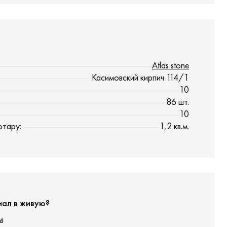
Atlas stone
Касимовский кирпич 114/1
10
86 шт.
10
отару:
1,2 кв.м.
иал в живую?
м