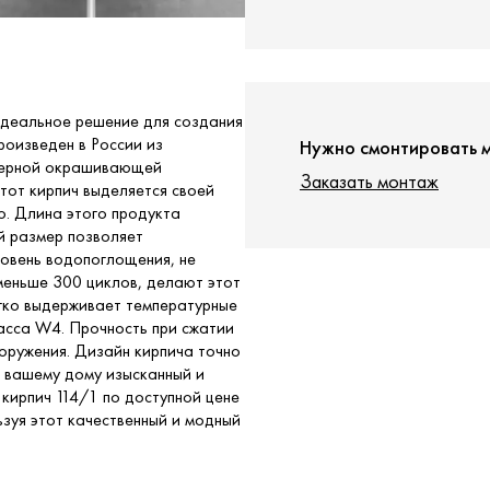
идеальное решение для создания
роизведен в России из
Нужно смонтировать 
омерной окрашивающей
Заказать монтаж
тот кирпич выделяется своей
о. Длина этого продукта
ой размер позволяет
ровень водопоглощения, не
меньше 300 циклов, делают этот
гко выдерживает температурные
асса W4. Прочность при сжатии
оружения. Дизайн кирпича точно
т вашему дому изысканный и
кирпич 114/1 по доступной цене
ьзуя этот качественный и модный