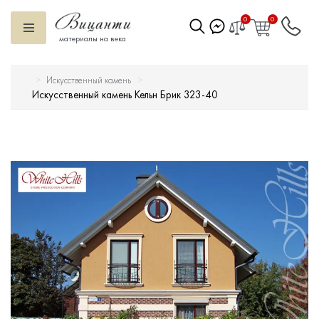
0
0
материалы на века
Искусственный камень
Искусственный камень
Искусственный камень Кельн Брик 323-40
Вентилируемый фасад
Декоративные элементы
Тротуарная плитка
Террасная доска
Ступени
Сухие смеси