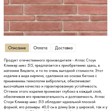
Сопутствующие товары
О компании
Услуги
Описание
Оплата
Доставка
Оплата
Продукт отечественного производителя - Атлас Стоун
Клинкер микс 515, предлагается к приобретению здесь, в
Портфолио
магазине Вицанти, и то по очень выгодной стоимости. Этот
изделие в виде кирпича, сделанное на основе бетона с
применением технологии вибролитья, обеспечивает
Доставка
высочайшее качество и гарантированную устойчивость.
Оттенок этого изделия проникает глубоко в каждый слой,
обеспечивая его привлекательность и долговечность. Атлас
Контакты
Стоун Клинкер микс 515 обладает идеальной плоской
формой, его размеры: 40,0 см в длину (как у широкой, так и у