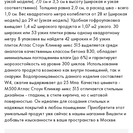
узкой модели), 7,0 см и 3,5 см в высоту (широкая и узкая
соответственно). Толщина равна 2,0 см, а расход шва - всего
1,0 см. Вес квадратного метра колеблется от 28 кг (широкая
модель) до 29 кг (узкая модель). Удобная гофроупаковка
вмещает 1,4 м2 широкого продукта и 1,07 м2 узкого. 30
широких или 53 узких плитки равны одному квадратному
метру. В упаковке вы найдете 42 широких и 56 узких
плиток.Атлас Стоун Клинкер микс 515 выделяется среди
аналогов качественным классом бетона B30, обладает
минимальным поглощением влаги (до 6%) и гарантирует
морозостойкость на уровне 300 циклов. Использование
данного продукта возможно как внутри помещений, так и
снаружи. Водопроницаемость данного изделия составляет
W4, сжатие выдерживает до 25 Мпа. Качество цемента -
М500.Атлас Стоун Клинкер микс 515 отличается стильным
дизайном - гладким, в стиле кирпича, но с матовой
поверхностью. Он идеален для создания стильных и
надежных покрытий в любом помещении. Приобретите этот
уникальный продукт уже сейчас в нашем магазине Вицанти и
добавьте изысканности в ваше пространство в Москве.