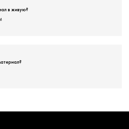
иал в живую?
м
материал?