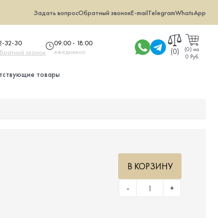
Задать вопрос
Обратный звонок
E-mail
Telegram
WhatsApp
09:00 - 18:00
32-32-30
(
0
)
на
(0)
ежедневно
обратный звонок
0 Руб.
тствующие товары
В КОРЗИНУ
-
+