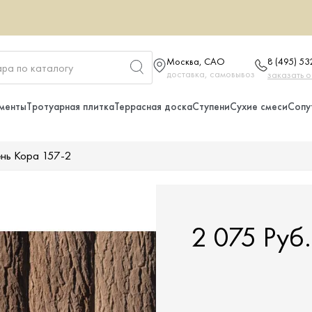
Москва, САО
8 (495) 5
доставка, самовывоз
заказать 
менты
Тротуарная плитка
Террасная доска
Ступени
Сухие смеси
Сопу
нь Кора 157-2
2 075 Руб.