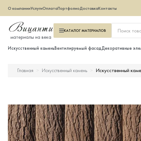
О компании
Услуги
Оплата
Портфолио
Доставка
Контакты
КАТАЛОГ
МАТЕРИАЛОВ
материалы на века
Искусственный камень
Вентилируемый фасад
Декоративные эле
Искусственный каме
Главная
Искусственный камень
Искусственный камень
Вентилируемый фасад
Декоративные элементы
Тротуарная плитка