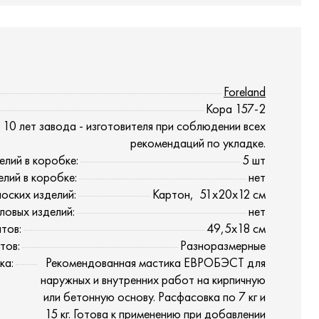
Foreland
Кора 157-2
10 лет завода - изготовителя при соблюдении всех
рекомендаций по укладке.
елий в коробке:
5 шт
елий в коробке:
нет
оских изделий:
Картон, 51х20х12 см
ловых изделий:
нет
тов:
49,5х18 см
тов:
Разноразмерные
ка:
Рекомендованная мастика ЕВРОБЭСТ для
наружных и внутренних работ на кирпичную
или бетонную основу. Расфасовка по 7 кг и
15 кг. Готова к применению при добавлении