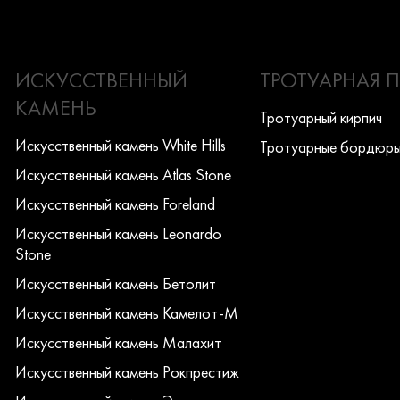
ИСКУССТВЕННЫЙ
ТРОТУАРНАЯ 
КАМЕНЬ
Тротуарный кирпич
Искусcтвенный камень White Hills
Тротуарные бордюр
Искусcтвенный камень Atlas Stone
Искусcтвенный камень Foreland
Искусcтвенный камень Leonardo
Stone
Искусcтвенный камень Бетолит
Искусcтвенный камень Камелот-М
Искусcтвенный камень Малахит
Искусcтвенный камень Рокпрестиж