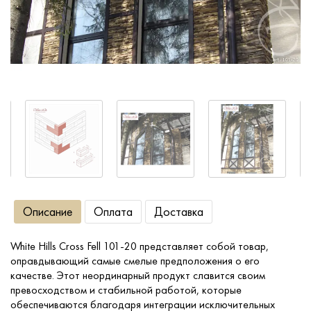
Сопутствующие товары
О компании
Услуги
Оплата
Портфолио
Описание
Оплата
Доставка
Доставка
White Hills Cross Fell 101-20 представляет собой товар,
оправдывающий самые смелые предположения о его
Контакты
качестве. Этот неординарный продукт славится своим
превосходством и стабильной работой, которые
обеспечиваются благодаря интеграции исключительных