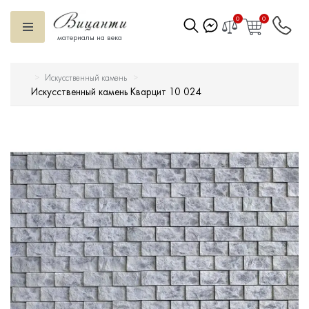
0
0
материалы на века
Искусственный камень
Искусственный камень
Искусственный камень Кварцит 10 024
Вентилируемый фасад
Декоративные элементы
Тротуарная плитка
Террасная доска
Ступени
Сухие смеси