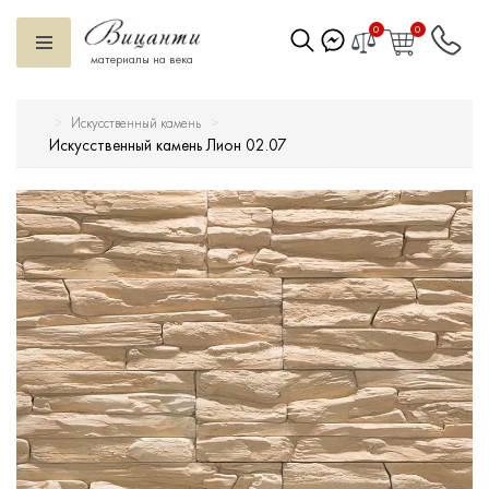
0
0
материалы на века
Искусственный камень
Искусственный камень
Искусственный камень Лион 02.07
Вентилируемый фасад
Декоративные элементы
Тротуарная плитка
Террасная доска
Ступени
Сухие смеси