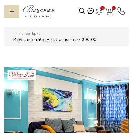
0
0
материалы на века
Лондон Брик
Искусственный камень
Искусственный камень Лондон Брик 300-00
Вентилируемый фасад
Декоративные элементы
Тротуарная плитка
Террасная доска
Ступени
Сухие смеси