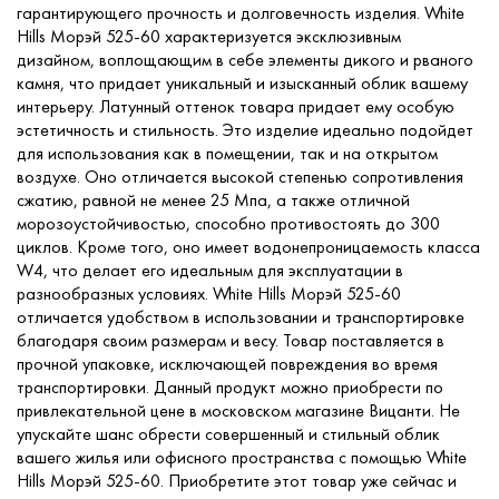
гарантирующего прочность и долговечность изделия. White
Hills Морэй 525-60 характеризуется эксклюзивным
дизайном, воплощающим в себе элементы дикого и рваного
камня, что придает уникальный и изысканный облик вашему
интерьеру. Латунный оттенок товара придает ему особую
эстетичность и стильность. Это изделие идеально подойдет
для использования как в помещении, так и на открытом
воздухе. Оно отличается высокой степенью сопротивления
сжатию, равной не менее 25 Мпа, а также отличной
морозоустойчивостью, способно противостоять до 300
циклов. Кроме того, оно имеет водонепроницаемость класса
W4, что делает его идеальным для эксплуатации в
разнообразных условиях. White Hills Морэй 525-60
отличается удобством в использовании и транспортировке
благодаря своим размерам и весу. Товар поставляется в
прочной упаковке, исключающей повреждения во время
транспортировки. Данный продукт можно приобрести по
привлекательной цене в московском магазине Вицанти. Не
упускайте шанс обрести совершенный и стильный облик
вашего жилья или офисного пространства с помощью White
Hills Морэй 525-60. Приобретите этот товар уже сейчас и