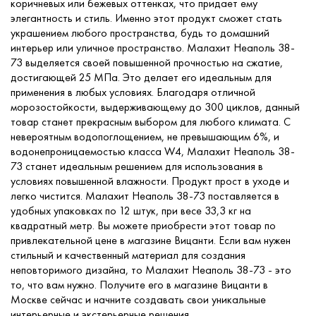
коричневых или бежевых оттенках, что придает ему
элегантность и стиль. Именно этот продукт сможет стать
украшением любого пространства, будь то домашний
интерьер или уличное пространство. Малахит Неаполь 38-
73 выделяется своей повышенной прочностью на сжатие,
достигающей 25 МПа. Это делает его идеальным для
применения в любых условиях. Благодаря отличной
морозостойкости, выдерживающему до 300 циклов, данный
товар станет прекрасным выбором для любого климата. С
невероятным водопоглощением, не превышающим 6%, и
водонепроницаемостью класса W4, Малахит Неаполь 38-
73 станет идеальным решением для использования в
условиях повышенной влажности. Продукт прост в уходе и
легко чистится. Малахит Неаполь 38-73 поставляется в
удобных упаковках по 12 штук, при весе 33,3 кг на
квадратный метр. Вы можете приобрести этот товар по
привлекательной цене в магазине Вицанти. Если вам нужен
стильный и качественный материал для создания
неповторимого дизайна, то Малахит Неаполь 38-73 - это
то, что вам нужно. Получите его в магазине Вицанти в
Москве сейчас и начните создавать свои уникальные
интерьерные и экстерьерные решения.