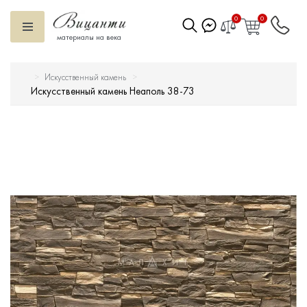
0
0
материалы на века
Искусственный камень
Искусственный камень
Искусственный камень Неаполь 38-73
Вентилируемый фасад
Декоративные элементы
Тротуарная плитка
Террасная доска
Ступени
Сухие смеси