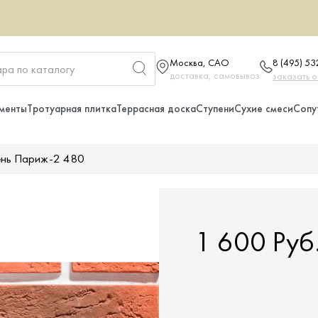
Москва, САО
8 (495) 5
доставка, самовывоз
заказать 
менты
Тротуарная плитка
Террасная доска
Ступени
Сухие смеси
Сопу
ень Париж-2 480
1 600 Руб