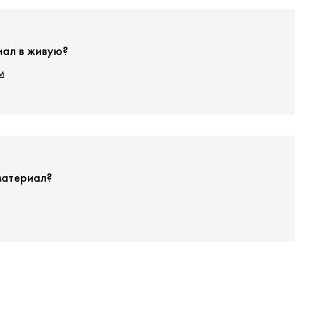
иал в живую?
м
материал?