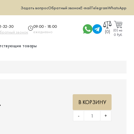
Задать вопрос
Обратный звонок
E-mail
Telegram
WhatsApp
09:00 - 18:00
32-32-30
(
0
)
на
(0)
ежедневно
обратный звонок
0 Руб.
тствующие товары
.
В КОРЗИНУ
-
+