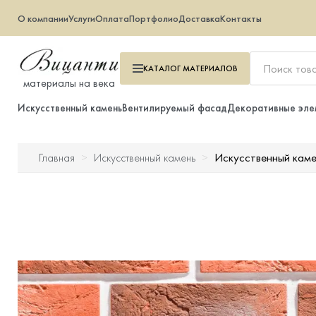
О компании
Услуги
Оплата
Портфолио
Доставка
Контакты
КАТАЛОГ
МАТЕРИАЛОВ
материалы на века
Искусственный камень
Вентилируемый фасад
Декоративные эле
Искусственный кам
Главная
Искусственный камень
Искусственный камень
Вентилируемый фасад
Декоративные элементы
Тротуарная плитка