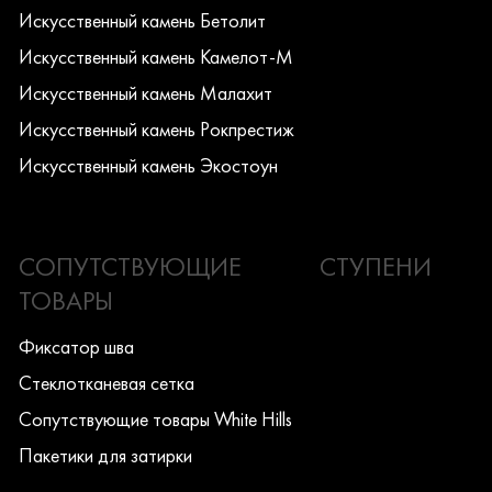
Искусcтвенный камень Бетолит
Искусcтвенный камень Камелот-М
Искусcтвенный камень Малахит
Искусcтвенный камень Рокпрестиж
Искусcтвенный камень Экостоун
СОПУТСТВУЮЩИЕ
СТУПЕНИ
ТОВАРЫ
Фиксатор шва
Стеклотканевая сетка
Сопутствующие товары White Hills
Пакетики для затирки