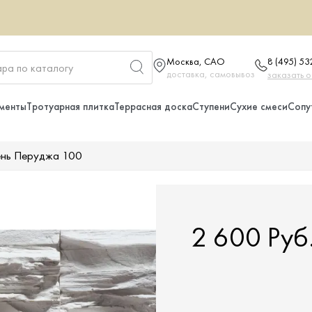
Москва, САО
8 (495) 5
доставка, самовывоз
заказать 
менты
Тротуарная плитка
Террасная доска
Ступени
Сухие смеси
Сопу
ень Перуджа 100
2 600 Руб