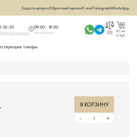
Задать вопрос
Обратный звонок
E-mail
Telegram
WhatsApp
09:00 - 18:00
32-32-30
(
0
)
на
(0)
ежедневно
обратный звонок
0 Руб.
тствующие товары
.
В КОРЗИНУ
-
+