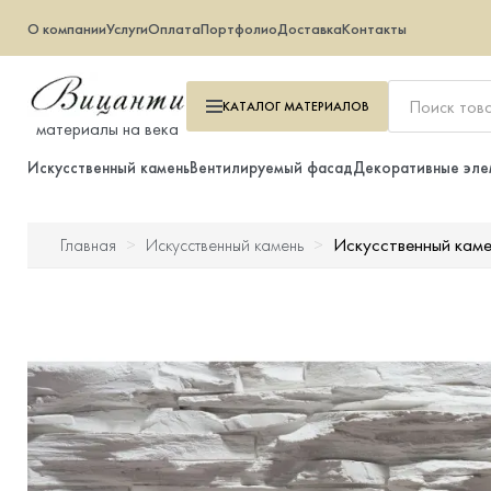
О компании
Услуги
Оплата
Портфолио
Доставка
Контакты
КАТАЛОГ
МАТЕРИАЛОВ
материалы на века
Искусственный камень
Вентилируемый фасад
Декоративные эле
Искусственный кам
Главная
Искусственный камень
Искусственный камень
Вентилируемый фасад
Декоративные элементы
Тротуарная плитка