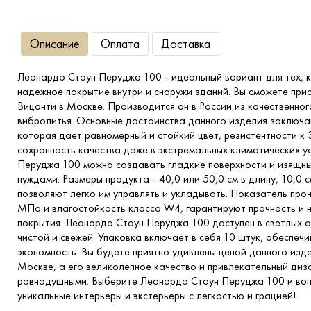
Описание
Оплата
Доставка
Леонардо Стоун Перуджа 100 - идеальный вариант для тех, к
надежное покрытие внутри и снаружи зданий. Вы сможете при
Вицанти в Москве. Производится он в России из качественног
вибролитья. Основные достоинства данного изделия заключаю
которая дает равномерный и стойкий цвет, резистентности к
сохранность качества даже в экстремальных климатических у
Перуджа 100 можно создавать гладкие поверхности и изящны
нуждами. Размеры продукта - 40,0 или 50,0 см в длину, 10,0 с
позволяют легко им управлять и укладывать. Показатель про
МПа и влагостойкость класса W4, гарантируют прочность и 
покрытия. Леонардо Стоун Перуджа 100 доступен в светлых о
чистой и свежей. Упаковка включает в себя 10 штук, обеспеч
экономность. Вы будете приятно удивлены ценой данного изде
Москве, а его великолепное качество и привлекательный диза
равнодушными. Выберите Леонардо Стоун Перуджа 100 и воп
уникальные интерьеры и экстерьеры с легкостью и грацией!