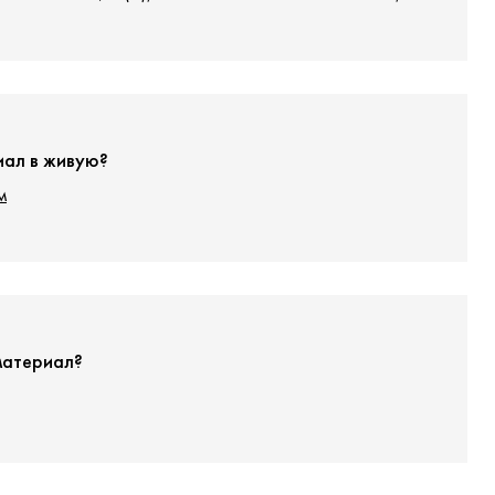
иал в живую?
м
материал?