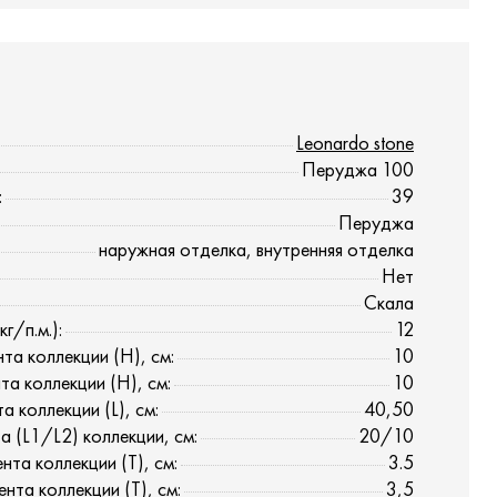
Leonardo stone
Перуджа 100
:
39
Перуджа
наружная отделка, внутренняя отделка
Нет
Скала
г/п.м.):
12
та коллекции (H), см:
10
та коллекции (H), см:
10
 коллекции (L), см:
40,50
а (L1/L2) коллекции, см:
20/10
нта коллекции (T), см:
3.5
нта коллекции (T), см:
3,5