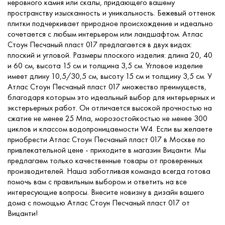
неровного камня или скалы, придающего вашему
пространству изысканность и уникальность. Бежевый оттенок
плитки подчеркивает природное происхождение и идеально
сочетается с любым интерьером или ландшафтом. Атлас
Стоун Песчаный пласт 017 предлагается в двух видах:
плоский и угловой. Размеры плоского изделия: длина 20, 40
и 60 см, высота 15 см и толщина 3,5 см. Угловое изделие
имеет длину 10,5/30,5 см, высоту 15 см и толщину 3,5 см. У
Атлас Стоун Песчаный пласт 017 множество преимуществ,
благодаря которым это идеальный выбор для интерьерных и
экстерьерных работ. Он отличается высокой прочностью на
сжатие не менее 25 Мпа, морозостойкостью не менее 300
циклов и классом водопроницаемости W4. Если вы желаете
приобрести Атлас Стоун Песчаный пласт 017 в Москве по
привлекательной цене - приходите в магазин Вицанти. Мы
предлагаем только качественные товары от проверенных
производителей. Наша заботливая команда всегда готова
помочь вам с правильным выбором и ответить на все
интересующие вопросы. Внесите новизну в дизайн вашего
дома с помощью Атлас Стоун Песчаный пласт 017 от
Вицанти!