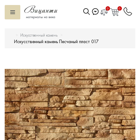
0
0
материалы на века
Искусственный камень
Искусственный камень
Искусственный камень Песчаный пласт 017
Вентилируемый фасад
Декоративные элементы
Тротуарная плитка
Террасная доска
Ступени
Сухие смеси