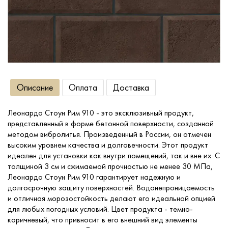
Сопутствующие товары
О компании
Описание
Оплата
Доставка
Услуги
Леонардо Стоун Рим 910 - это эксклюзивный продукт,
Оплата
представленный в форме бетонной поверхности, созданной
методом вибролитья. Произведенный в России, он отмечен
Портфолио
высоким уровнем качества и долговечности. Этот продукт
идеален для установки как внутри помещений, так и вне их. С
толщиной 3 см и сжимаемой прочностью не менее 30 МПа,
Доставка
Леонардо Стоун Рим 910 гарантирует надежную и
долгосрочную защиту поверхностей. Водонепроницаемость
и отличная морозостойкость делают его идеальной опцией
Контакты
для любых погодных условий. Цвет продукта - темно-
коричневый, что привносит в его внешний вид элементы