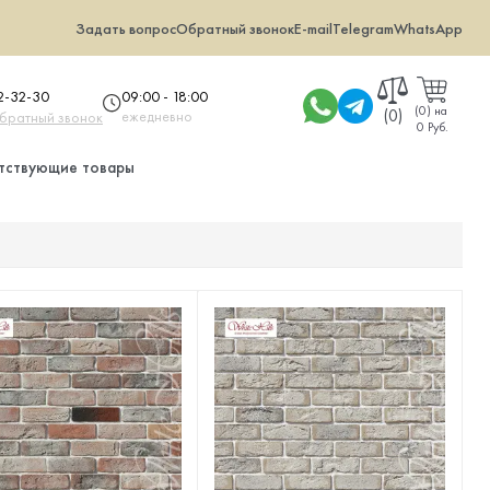
Задать вопрос
Обратный звонок
E-mail
Telegram
WhatsApp
09:00 - 18:00
32-32-30
(
0
)
на
(0)
ежедневно
обратный звонок
0 Руб.
тствующие товары