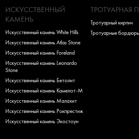
ИСКУССТВЕННЫЙ
ТРОТУАРНАЯ 
КАМЕНЬ
Тротуарный кирпич
Искусcтвенный камень White Hills
Тротуарные бордюр
Искусcтвенный камень Atlas Stone
Искусcтвенный камень Foreland
Искусcтвенный камень Leonardo
Stone
Искусcтвенный камень Бетолит
Искусcтвенный камень Камелот-М
Искусcтвенный камень Малахит
Искусcтвенный камень Рокпрестиж
Искусcтвенный камень Экостоун