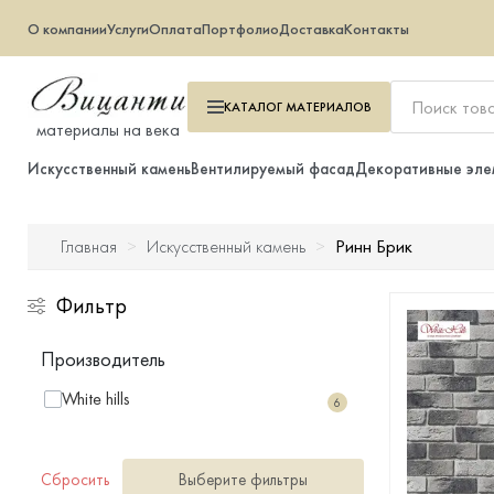
О компании
Услуги
Оплата
Портфолио
Доставка
Контакты
КАТАЛОГ
МАТЕРИАЛОВ
материалы на века
Искусственный камень
Вентилируемый фасад
Декоративные эле
Ринн Брик
Главная
Искусственный камень
Искусственный камень
Фильтр
Вентилируемый фасад
Производитель
Декоративные элементы
White hills
6
Тротуарная плитка
Сбросить
Выберите фильтры