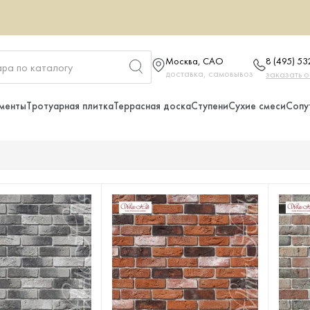
Москва, САО
8 (495) 5
доставка, самовывоз
заказать 
менты
Тротуарная плитка
Террасная доска
Ступени
Сухие смеси
Сопу