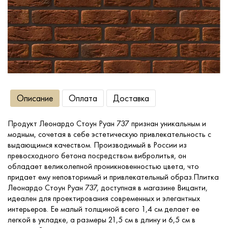
Сопутствующие товары
О компании
Услуги
Описание
Оплата
Доставка
Оплата
Продукт Леонардо Стоун Руан 737 признан уникальным и
модным, сочетая в себе эстетическую привлекательность с
Портфолио
выдающимся качеством. Производимый в России из
превосходного бетона посредством вибролитья, он
обладает великолепной проникновенностью цвета, что
Доставка
придает ему неповторимый и привлекательный образ.Плитка
Леонардо Стоун Руан 737, доступная в магазине Вицанти,
идеален для проектирования современных и элегантных
Контакты
интерьеров. Ее малый толщиной всего 1,4 см делает ее
легкой в укладке, а размеры 21,5 см в длину и 6,5 см в