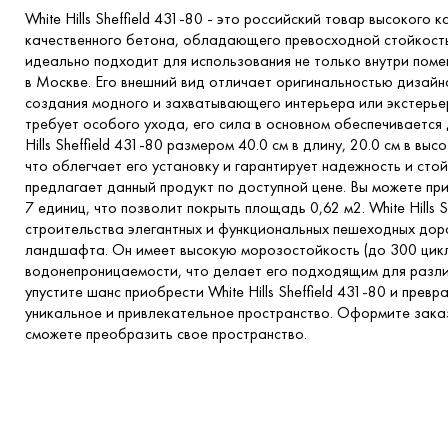
White Hills Sheffield 431-80 - это российский товар высокого 
качественного бетона, обладающего превосходной стойкост
идеально подходит для использования не только внутри поме
в Москве. Его внешний вид отличает оригинальностью дизай
создания модного и захватывающего интерьера или экстерьер
требует особого ухода, его сила в основном обеспечивается 
Hills Sheffield 431-80 размером 40.0 см в длину, 20.0 см в выс
что облегчает его установку и гарантирует надежность и сто
предлагает данный продукт по доступной цене. Вы можете пр
7 единиц, что позволит покрыть площадь 0,62 м2. White Hills 
строительства элегантных и функциональных пешеходных доро
ландшафта. Он имеет высокую морозостойкость (до 300 цик
водонепроницаемости, что делает его подходящим для разли
упустите шанс приобрести White Hills Sheffield 431-80 и прев
уникальное и привлекательное пространство. Оформите заказ
сможете преобразить свое пространство.