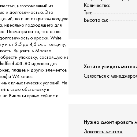
Количество:
качества, изготовленный из
ью и долговечностью. Это
Тип:
щений, но и на открытом воздухе
Высота см:
на, идеально подходящего для
а. Несмотря на то, что он не
долговечностью краски. White
оту и от 2,5 до 4,5 см в толщину,
йкость. Вицанти в Москве
иобрести упаковку, состоящую из
Sheffield 431-80 идеален для
Хотите увидеть матер
жек, плацев и других элементов
Связаться с менеджеро
лов) и W4 класс
чных климатических условий. Не
ратить свою обстановку в
 на Вицанти прямо сейчас и
Нужно смонтировать 
Заказать монтаж