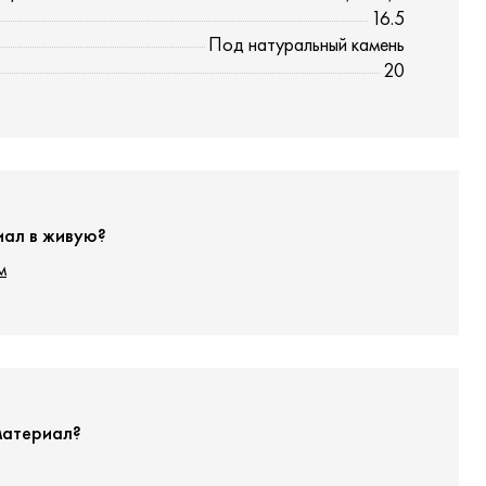
16.5
Под натуральный камень
20
иал в живую?
м
материал?