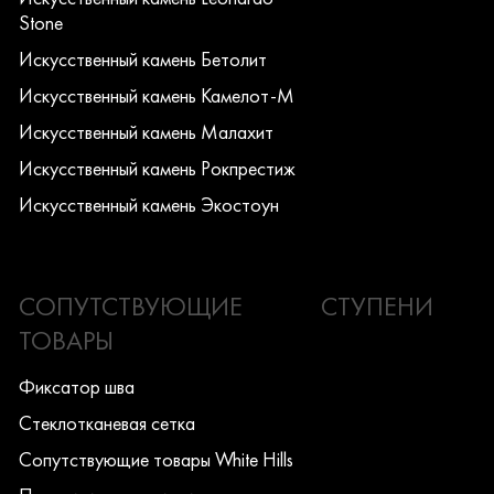
Stone
Искусcтвенный камень Бетолит
Искусcтвенный камень Камелот-М
Искусcтвенный камень Малахит
Искусcтвенный камень Рокпрестиж
Искусcтвенный камень Экостоун
СОПУТСТВУЮЩИЕ
СТУПЕНИ
ТОВАРЫ
Фиксатор шва
Стеклотканевая сетка
Сопутствующие товары White Hills