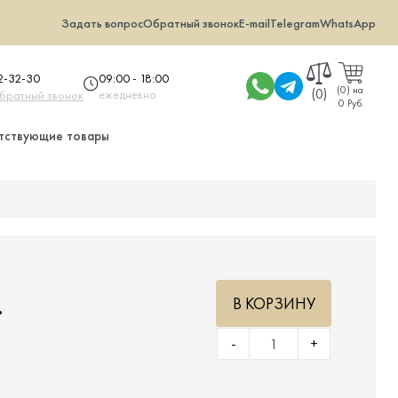
Задать вопрос
Обратный звонок
E-mail
Telegram
WhatsApp
09:00 - 18:00
32-32-30
(
0
)
на
(0)
ежедневно
обратный звонок
0 Руб.
тствующие товары
.
В КОРЗИНУ
-
+