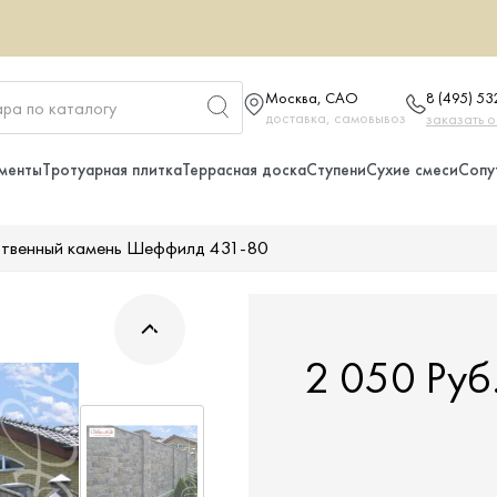
Москва, САО
8 (495) 5
доставка, самовывоз
заказать 
менты
Тротуарная плитка
Террасная доска
Ступени
Сухие смеси
Сопу
ственный камень Шеффилд 431-80
2 050 Руб