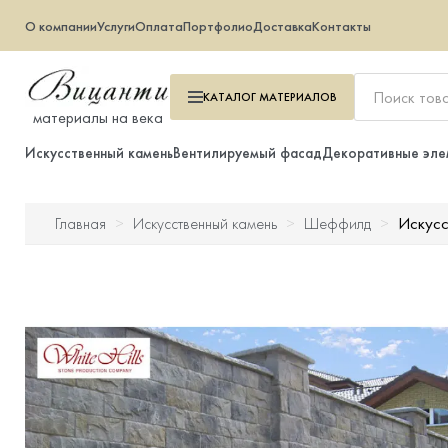
О компании
Услуги
Оплата
Портфолио
Доставка
Контакты
КАТАЛОГ
МАТЕРИАЛОВ
материалы на века
Искусственный камень
Вентилируемый фасад
Декоративные эле
Искус
Главная
Искусственный камень
Шеффилд
Искусственный камень
Вентилируемый фасад
Декоративные элементы
Тротуарная плитка