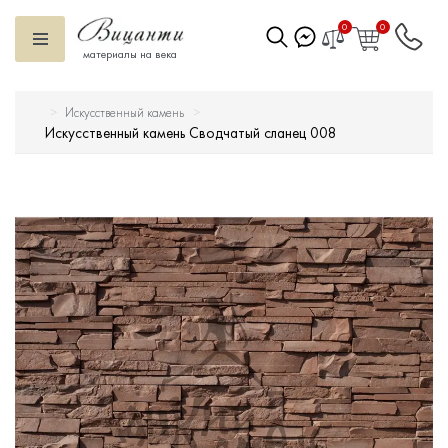
0
0
материалы на века
Искусственный камень
Искусственный камень
Искусственный камень Сводчатый сланец 008
Вентилируемый фасад
Декоративные элементы
Тротуарная плитка
Террасная доска
Ступени
Сухие смеси