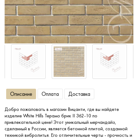
Сопутствующие товары
О компании
Услуги
Оплата
Портфолио
Описание
Оплата
Доставка
Доставка
Добро пожаловать в магазин Вицанти, где вы найдете
изделие White Hills Терамо брик II 362-10 по
Контакты
привлекательной цене! Этот уникальный мерчандайз,
сделанный в России, является бетонной плитой, созданной
техникой вибролитья. Его отличительные черты - прочность и