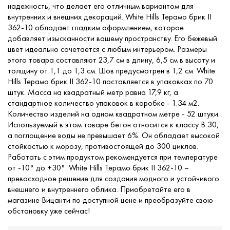
надежность, что делает его отличным вариантом для
внутренних и внешних декораций. White Hills Терамо брик II
362-10 обладает гладким оформлением, которое
добавляет изысканности вашему пространству. Его бежевый
цвет идеально сочетается с любым интерьером. Размеры
этого товара составляют 23,7 см в длину, 6,5 см в высоту и
толщину от 1,1 до 1,3 см. Шов предусмотрен в 1,2 см. White
Hills Терамо брик II 362-10 поставляется в упаковках по 70
штук. Масса на квадратный метр равна 17,9 кг, а
стандартное количество упаковок в коробке - 1.34 м2.
Количество изделий на одном квадратном метре - 52 штуки.
Используемый в этом товаре бетон относится к классу В 30,
а поглощение воды не превышает 6%. Он обладает высокой
стойкостью к морозу, противостоящей до 300 циклов.
Работать с этим продуктом рекомендуется при температуре
от -10° до +30°. White Hills Терамо брик II 362-10 –
превосходное решение для создания модного и устойчивого
внешнего и внутреннего облика. Приобретайте его в
магазине Вицанти по доступной цене и преобразуйте свою
обстановку уже сейчас!