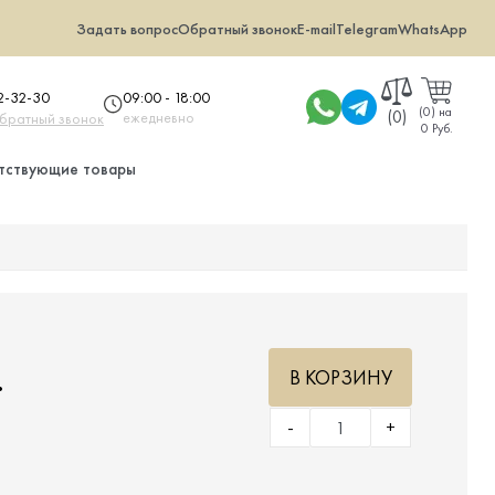
Задать вопрос
Обратный звонок
E-mail
Telegram
WhatsApp
09:00 - 18:00
32-32-30
(
0
)
на
(0)
ежедневно
обратный звонок
0 Руб.
тствующие товары
.
В КОРЗИНУ
-
+