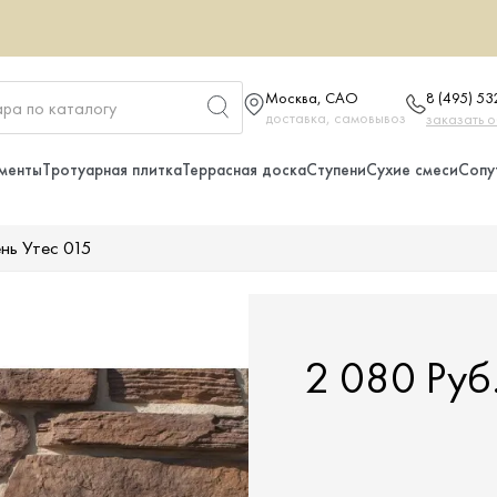
Москва, САО
8 (495) 5
доставка, самовывоз
заказать 
менты
Тротуарная плитка
Террасная доска
Ступени
Сухие смеси
Сопу
нь Утес 015
2 080 Руб