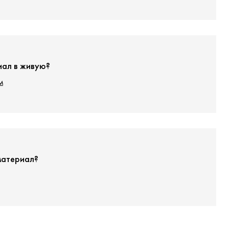
иал в живую?
м
материал?