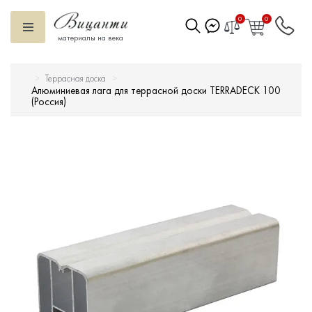
0
0
материалы на века
Террасная доска
Искусственный камень
Алюминиевая лага для террасной доски TERRADECK 100
(Россия)
Вентилируемый фасад
Декоративные элементы
Тротуарная плитка
Террасная доска
Ступени
Сухие смеси