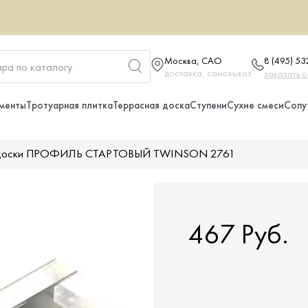
Москва, САО
8 (495) 5
доставка, самовывоз
заказать 
менты
Тротуарная плитка
Террасная доска
Ступени
Сухие смеси
Сопу
й доски ПРОФИЛЬ СТАРТОВЫЙ TWINSON 2761
467 Руб.