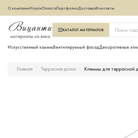
О компании
Услуги
Оплата
Портфолио
Доставка
Контакты
КАТАЛОГ
МАТЕРИАЛОВ
материалы на века
Искусственный камень
Вентилируемый фасад
Декоративные эле
Клеммы для террасно
Главная
Террасная доска
Искусственный камень
Вентилируемый фасад
Декоративные элементы
Тротуарная плитка