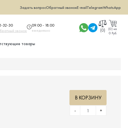
Задать вопрос
Обратный звонок
E-mail
Telegram
WhatsApp
09:00 - 18:00
32-32-30
(
0
)
на
(0)
ежедневно
обратный звонок
0 Руб.
тствующие товары
В КОРЗИНУ
-
+