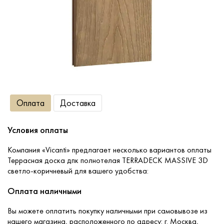
Сопутствующие товары
О компании
Услуги
Оплата
Доставка
Оплата
Условия оплаты
Портфолио
Компания «Vicanti» предлагает несколько вариантов оплаты
Террасная доска дпк полнотелая TERRADECK MASSIVE 3D
Доставка
светло-коричневый для вашего удобства:
Оплата наличными
Контакты
Вы можете оплатить покупку наличными при самовывозе из
нашего магазина, расположенного по адресу: г. Москва,