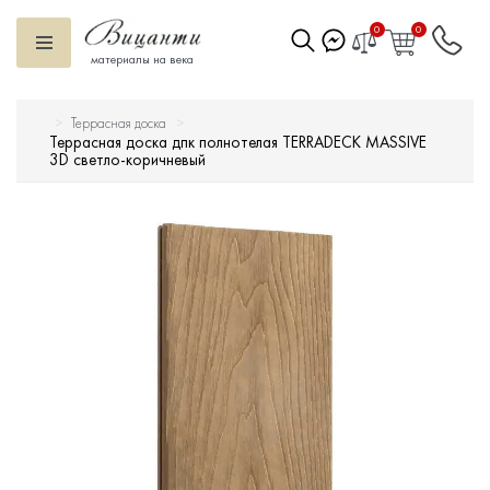
0
0
материалы на века
Террасная доска
Искусственный камень
Террасная доска дпк полнотелая TERRADECK MASSIVE
3D светло-коричневый
Вентилируемый фасад
Декоративные элементы
Тротуарная плитка
Террасная доска
Ступени
Сухие смеси