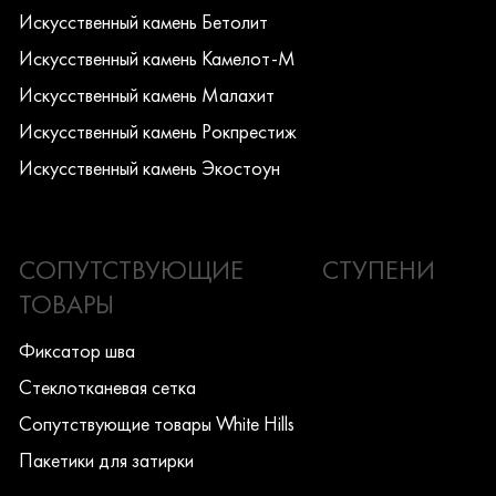
Искусcтвенный камень Бетолит
Искусcтвенный камень Камелот-М
Искусcтвенный камень Малахит
Искусcтвенный камень Рокпрестиж
Искусcтвенный камень Экостоун
СОПУТСТВУЮЩИЕ
СТУПЕНИ
ТОВАРЫ
Фиксатор шва
Стеклотканевая сетка
Сопутствующие товары White Hills
Пакетики для затирки