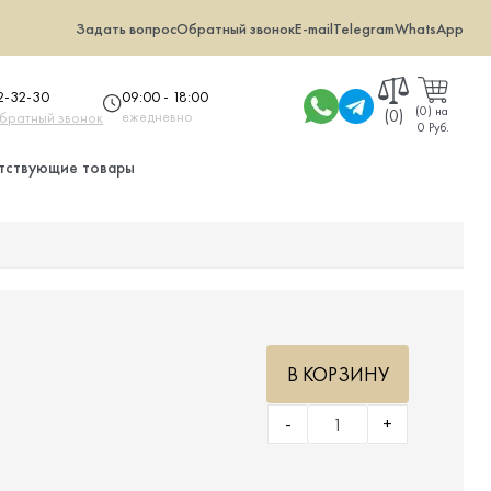
Задать вопрос
Обратный звонок
E-mail
Telegram
WhatsApp
09:00 - 18:00
32-32-30
(
0
)
на
(0)
ежедневно
обратный звонок
0 Руб.
тствующие товары
В КОРЗИНУ
-
+