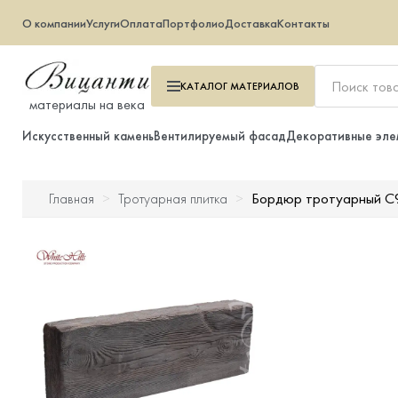
О компании
Услуги
Оплата
Портфолио
Доставка
Контакты
КАТАЛОГ
МАТЕРИАЛОВ
материалы на века
Искусственный камень
Вентилируемый фасад
Декоративные эле
Бордюр тротуарный С
Главная
Тротуарная плитка
Искусственный камень
Вентилируемый фасад
Декоративные элементы
Тротуарная плитка