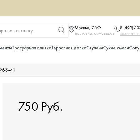
Москва, САО
8 (495) 5
доставка, самовывоз
заказать 
менты
Тротуарная плитка
Террасная доска
Ступени
Сухие смеси
Сопу
963-41
750 Руб.